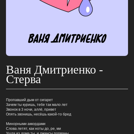
Ваня Дмитриенко -
Стерва
Пропавший дым от сигарет
Зачем ты куришь, тебе так мало лет
Звонок в 3 ночи, аллё, привет
Опять звонишь, несёшь какой-то бред
Минорными аккордами
Слова летят, как ноты до, ре, ми
Ушла из дома ты, и джинсы порваны