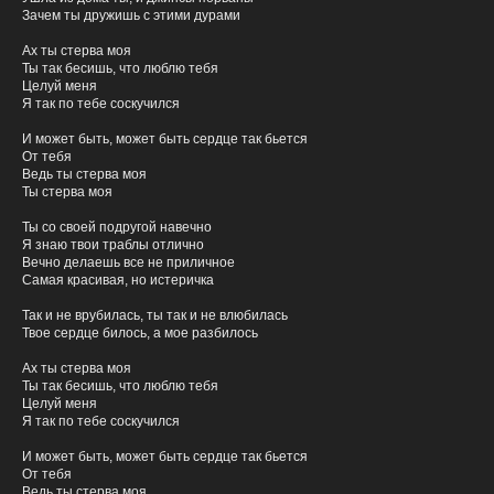
Зачем ты дружишь с этими дурами
Ах ты стерва моя
Ты так бесишь, что люблю тебя
Целуй меня
Я так по тебе соскучился
И может быть, может быть сердце так бьется
От тебя
Ведь ты стерва моя
Ты стерва моя
Ты со своей подругой навечно
Я знаю твои траблы отлично
Вечно делаешь все не приличное
Самая красивая, но истеричка
Так и не врубилась, ты так и не влюбилась
Твое сердце билось, а мое разбилось
демо
Отправьте нам
Ах ты стерва моя
Ты так бесишь, что люблю тебя
Как Вас зовут?
Целуй меня
Я так по тебе соскучился
И может быть, может быть сердце так бьется
От тебя
Укажите Ваш никнейм
Ведь ты стерва моя