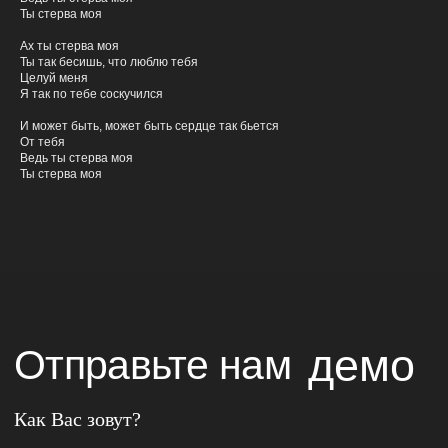
Ты стерва моя
Ах ты стерва моя
Прикрепите ссылку на демо для ознакомления
Ты так бесишь, что люблю тебя
Целуй меня
Я так по тебе соскучился
Пришлите ссылку на карточку исполнителя в
И может быть, может быть сердце так бьется
Яндекс Музыке
От тебя
(если ранее уже издавали треки)
Ведь ты стерва моя
Ты стерва моя
Поделитесь Вашими достижениями
Укажите контактные данные
ОТПРАВИТЬ