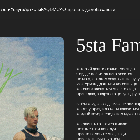
вости
Услуги
Артисты
FAQ
DMCA
Отправить демо
Вакансии
5sta Fa
Который день и сколько месяцев
Сердце моё из-за него бесится
Не могу, и волком хочу выть на луну
Мой Армагеддон, моя бессонница
Как снова коснуться мне его лица
Пропадаю, а вдруг его целует друг
В нём хочу, как лёд в бокале раств
Как же угораздило меня влюбиться
Каждый вечер перед сном мучает в
Как забыть тот вечер в июле
Нежные твои поцелуи
Просто помогите мне, люди
Перестать думать о нём