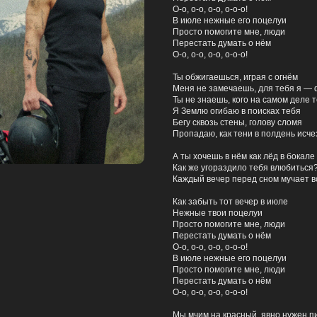
О-о, о-о, о-о, о-о-о!
В июле нежные его поцелуи
Просто помогите мне, люди
Перестать думать о нём
О-о, о-о, о-о, о-о-о!
Ты обжигаешься, играя с огнём
Меня не замечаешь, для тебя я —
Ты не знаешь, кого на самом деле 
Я Землю огибаю в поисках тебя
Бегу сквозь стены, голову сломя
Пропадаю, как тени в полдень исче
А ты хочешь в нём как лёд в бокале
Как же угораздило тебя влюбиться
Каждый вечер перед сном мучает в
Как забыть тот вечер в июле
Нежные твои поцелуи
Просто помогите мне, люди
Перестать думать о нём
О-о, о-о, о-о, о-о-о!
В июле нежные его поцелуи
Просто помогите мне, люди
Перестать думать о нём
О-о, о-о, о-о, о-о-о!
Мы мчим на красный, явно нужен п