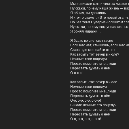
Мы исписали сотни чистых листов-
Ну скажи, почему наша жизнь — в
Я обнял, ты дрожишь…
И кто-то скажет: «Это новый этап-
Но без тебя Супермен слишком сл
Ну скажи, почему вокруг нас стольк
Я обнял миражи…
Я будто во сне, свет гаснет
Если нас нет, слышишь, если нас н
Скажи, где мне найти ответ
Как забыть тот вечер в июле?
Нежные твои поцелуи
Просто помогите мне, люди
Перестать думать о нём
О-о-о-о!
Как забыть тот вечер в июле
Нежные твои поцелуи
Просто помогите мне, люди
Перестать думать о нём
О-о, о-о, о-о, о-о-о!
В июле нежные его поцелуи
Отправьте нам
Просто помогите мне, люди
Перестать думать о нём
О-о, о-о, о-о, о-о-о!
Как Вас зовут?