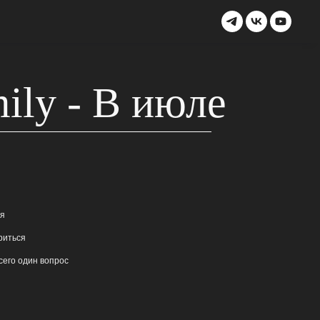
mily - В июле
ая
ориться
сего один вопрос