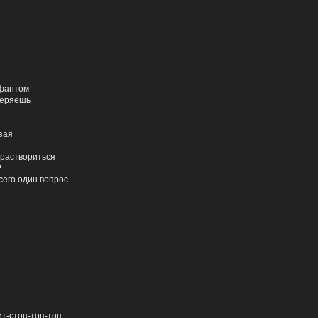
 фантом
теряешь
зая
 раствориться
?
сего один вопрос
ит-стоп-топ-топ