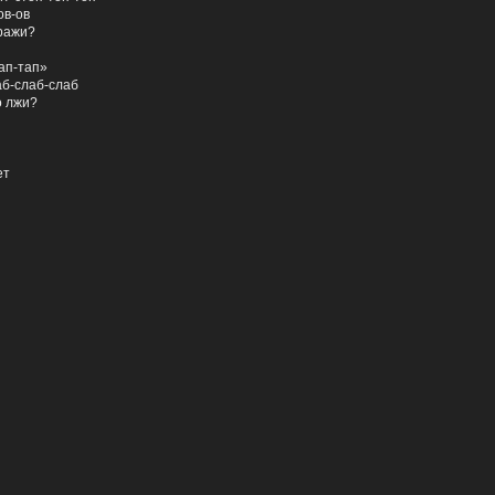
ов-ов
иражи?
тап-тап»
аб-слаб-слаб
о лжи?
ет
демо