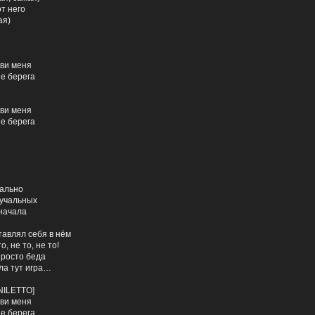
т него
ая)
ови меня
ые берега
я
ови меня
ые берега
я
чально
ручальных
сначала
тавлял себя в нём
о, не то, не то!
просто беда
ла тут игра…
NILETTO]
ови меня
ые берега