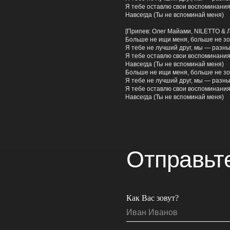
Я тебе оставлю свои воспоминани
Навсегда (Ты не вспоминай меня)
[Припев: Олег Майами, NILETTO & 
Больше не ищи меня, больше не з
Я тебе не лучший друг, мы — разн
Я тебе оставлю свои воспоминани
Навсегда (Ты не вспоминай меня)
Больше не ищи меня, больше не з
Я тебе не лучший друг, мы — разн
Отправьте нам
Я тебе оставлю свои воспоминани
Навсегда (Ты не вспоминай меня)
Как Вас зовут?
Укажите Ваш никнейм
Прикрепите ссылку на демо для ознакомлен