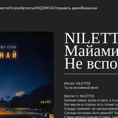
вости
Услуги
Артисты
FAQ
DMCA
Отправить демо
Вакансии
NILETT
Майами
Не всп
[Интро: NILETTO]
Ты не вспоминай меня
[Куплет 1: NILETTO]
Каблуки новые, резко в такси, и ты
Все мысли в сторону, есть только т
Сердце тревожит, во сколько верн
Сколько пыталась быть верной? Ты
Самая верная девочка (Самая, сам