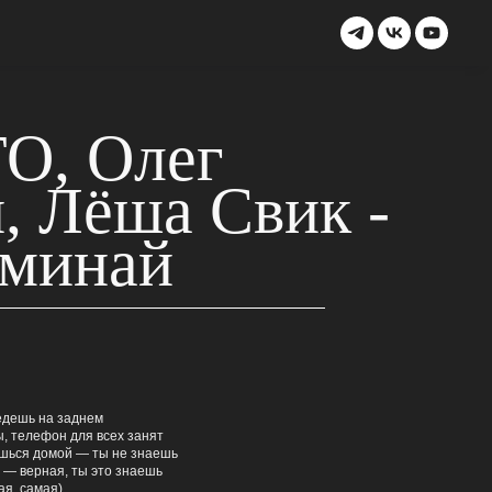
O, Олег
, Лёша Свик -
оминай
 едешь на заднем
ы, телефон для всех занят
ёшься домой — ты не знаешь
 — верная, ты это знаешь
ая, самая)