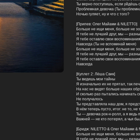
Ты верно поступишь, если уйдёшь о
Проблемная девочка (Ты проблемн
Ночью гуляет, ну и что с того?
[Припев: Олег Майами & NILETTO]
Больше не ищи меня, больше не з
Я тебе не лучший друг, мы — разн
Я тебе оставлю свои воспоминани
Навсегда (Ты не вспоминай меня)
Больше не ищи меня, больше не з
Я тебе не лучший друг, мы — разн
Я тебе оставлю свои воспоминани
Навсегда
[Куплет 2: Лёша Свик]
Ты видишь мои тайны
Я изначально их не прятал, так пе
На нас не видят больше наших об
И сколько раз пытались начинать 
Не получалось
Ты представляла наш дом, я предс
В нём теперь пусто, итог: не то, не т
Ты — девочка рок-н-ролл, а я ведь 
Важней — не кто потерял, а чья бы
[Бридж: NILETTO & Олег Майами & 
Больше не ищи меня, больше не з
Я тебе не лучший друг, мы — разн