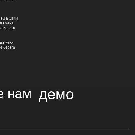
я
Лёша Свик]
ови меня
ые берега
я
ови меня
ые берега
демо
я
ия