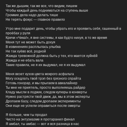
Так же дышим, так же все, что видим, пишем
Чтобы каждый день подниматься на ступень выше
Громкие дела надо делать тише
Не терять фокус — главное правило
Утро мне подарит день, чтобы убрать его и проявить себя, гашенный в
проёбах у руля
Кричи «Чика!», я вне системы, я как будто нихуя, в то же время
Меня тут не может быть дохуя
В извинениях расплылась улыбка
Не так хуёво всё, родной
Жажда тревожной должна быть у тех, кто мается хуйнёй
Жажда и не ебать вала
Такие правила, не я их выдумал, не я их выдумал
Меня везет кузов цвета мокрого асфальта
Могу оседлать твой трэп без грязного спрайта
Готовь гонорар, и мы прыгаем в авиалайнер
демо
Отправьте нам
Ты мне не приятель, просто выполняешь райдер
Кладу мысли в лоджик, следом купюры в конверты
Нужно растрясти твой движ, да, мы в этом эксперты
Как Вас зовут?
Дропаем базу, следом дропаем эксперименты
Они еще не успели оправиться после омерты
Я больше, чем ты продал
Укажите Ваш никнейм
Чисто на энтузиазме я протаранил финал
Я амбал, ты амбас — вот и вся разница в нас