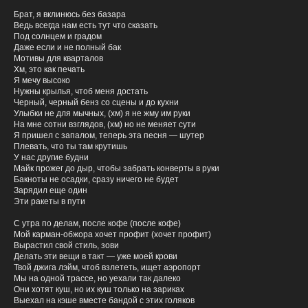
Брат, я вклинюсь без базара
Ведь всегда нам есть тут что сказать
Под солнцем и градом
Даже если и не полный бак
Мотивы для кварталов
Хм, это как печать
Я мечу высоко
Нужны крылья, чтоб меня достать
Черный, черный бенз со сцены и до кухни
Улыбки не для мычных, (хм) я не жму им руки
На мне сотни взглядов, (хм) но не меняет сути
Я пришел с запалом, теперь эта песня — шутер
Плевать, что ты там крутишь
У нас другие будни
Майк прожег до дыр, чтобы забрать конверты в руки
Бакноты не осадки, сразу ничего не будет
Зарядил еще один
Эти ракеты в пути
С утра по делам, после кофе (после кофе)
Мой карман-обжора хочет профит (хочет профит)
Вырастил свой стиль, зови
Делать эти вещи в такт — уже моей крови
Твой джига лэйм, чтоб взлететь, ищет аэропорт
Мы на одной трассе, но уехали так далеко
Они хотят куш, но их куш только на зариках
Выехал на кэше вместе бандой с этих голяков