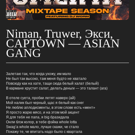
Niman, Truwer, Экси,
CAPTOWN — ASIAN
GANG
Залетаю так, что когда ухожу, им мало
Не был так высоко, там меня будто не хватало
Повсюду как на хате, тащи сюда белый халат (белый)
В кармане хрустит салат, делать деньги — это талант (ага)
В отеле суета, пробки летят наверх (ай)
Мой налик был черный, щас я белый как снег
Не люблю аплодисменты, в этом слове есть «мент»
Я просто жарю мясо, и на этом мой акцент
Я для тебя не папа, я big бразидала
Онли блэк колор, в тебе фэйка whole lotta
Swag’а whole мало, лучше скажи, че стало
Покажу те, че впитать надо было с квартала