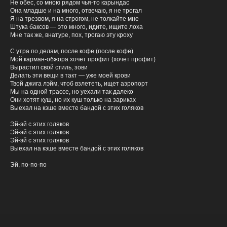
Не обес, со мною рядом чья-то карындас
Она младше и на много, отвечаю, я не трогал
Прикрепите ссылку на демо для ознакомления
Я на трезвом, я на строгом, не толкайте мне
Штука баксов — это много, идите, ищите лоха
Мне так же, внатуре, пох, трогаю эту кроху
С утра по делам, после кофе (после кофе)
Пришлите ссылку на карточку исполнителя в
Яндекс Музыке
Мой карман-обжора хочет профит (хочет профит)
Вырастил свой стиль, зови
(если ранее уже издавали треки)
Делать эти вещи в такт — уже моей крови
Твой джига лэйм, чтоб взлететь, ищет аэропорт
Мы на одной трассе, но уехали так далеко
Они хотят куш, но их куш только на зариках
Поделитесь Вашими достижениями
Выехал на кэше вместе бандой с этих голяков
Эй-эй с этих голяков
Эй-эй с этих голяков
Укажите контактные данные
Эй-эй с этих голяков
Выехал на кэше вместе бандой с этих голяков
Эй, по-по-по
ОТПРАВИТЬ