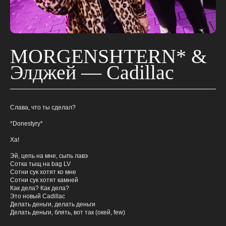
MORGENSHTERN* &
Элджей — Cadillac
Слава, что ты сделал?
*Donestyry*
Ха!
Эй, цепь на мне, сыпь лавэ
Сотка тыщ на bag LV
Сотни сук хотят ко мне
Сотни сук хотят камней
Как дела? Как дела?
Это новый Cadillac
Делать деньги, делать деньги
Делать деньги, блять, вот так (окей, few)