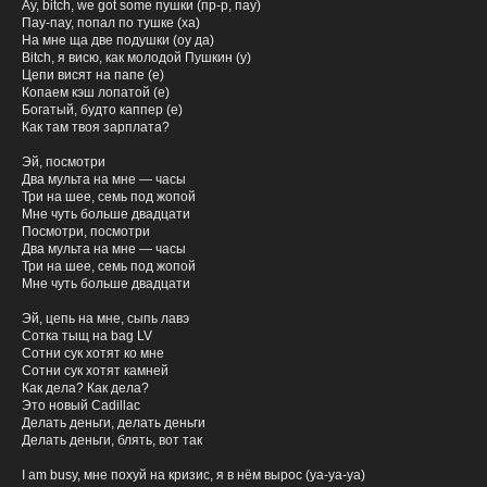
Ay, bitch, we got some пушки (пр-р, пау)
Пау-пау, попал по тушке (ха)
На мне ща две подушки (оу да)
Bitch, я висю, как молодой Пушкин (у)
Цепи висят на папе (е)
Копаем кэш лопатой (е)
Богатый, будто каппер (е)
Как там твоя зарплата?
Эй, посмотри
Два мульта на мне — часы
Три на шее, семь под жопой
Мне чуть больше двадцати
Посмотри, посмотри
Два мульта на мне — часы
Три на шее, семь под жопой
Мне чуть больше двадцати
Эй, цепь на мне, сыпь лавэ
Сотка тыщ на bag LV
Сотни сук хотят ко мне
Сотни сук хотят камней
Как дела? Как дела?
Это новый Cadillac
Делать деньги, делать деньги
Делать деньги, блять, вот так
I am busy, мне похуй на кризис, я в нём вырос (уа-уа-уа)