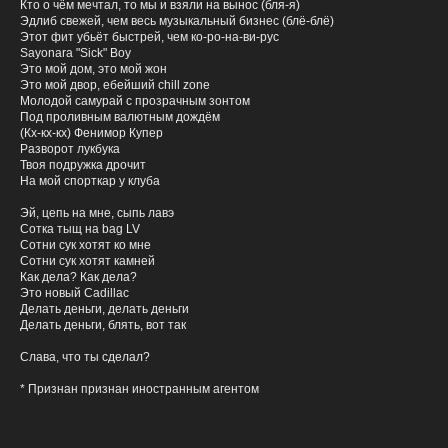
Кто о чём мечтал, то мы и взяли на вынос (бля-я)
демо
Отправьте нам
Эдлиб свежей, чем весь музыкальный бизнес (блё-блё)
Этот фит убьёт быстрей, чем ко-ро-на-ви-рус
Sayonara "Sick" Boy
Как Вас зовут?
Это мой дом, это мой жон
Это мой двор, ебейший chill zone
Молодой самурай с прозрачным зонтом
Под проливным валютным дождём
(Кх-кх-кх) Фенимор Купер
Укажите Ваш никнейм
Разворот лукбука
Твоя подружка дрочит
На мой спорткар у клуба
Прикрепите ссылку на демо для ознакомления
Эй, цепь на мне, сыпь лавэ
Сотка тыщ на bag LV
Сотни сук хотят ко мне
Сотни сук хотят камней
Пришлите ссылку на карточку исполнителя в
Как дела? Как дела?
Яндекс Музыке
Это новый Cadillac
Делать деньги, делать деньги
(если ранее уже издавали треки)
Делать деньги, блять, вот так
Слава, что ты сделал?
Поделитесь Вашими достижениями
* Признан признан иностранным агентом