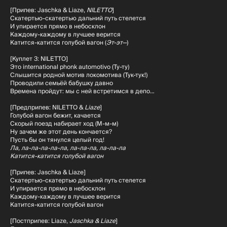
[Припев: Jaschka & Liaze,
NILETTO
]
Скатертью-скатертью дальний путь стелется
И упирается прямо в небосклон
Каждому-каждому в лучшее верится
Катится-катится голубой вагон (
Эт-эт—
)
Отправьте нам
демо
[Куплет 3: NILETTO]
Это international phonk automotivo (Ту-ту)
Слышится родной мотив локомотива (Тук-тук!)
Как Вас зовут?
Проводили семьёй бабушку давно
Времена пройдут: мы с ней встретимся в депо…
[Предприпев: NILETTO &
Liaze
]
Голубой вагон бежит, качается
Укажите Ваш никнейм
Скорый поезд набирает ход (М-м-м)
Ну зачем же этот день кончается?
Пусть бы он тянулся целый год!
Ла, ла-ла-ла-ла-ла, ла-ла-ла, ла-ла-ла
Прикрепите ссылку на демо для
Катится-катится голубой вагон
ознакомления
[Припев: Jaschka & Liaze]
Скатертью-скатертью дальний путь стелется
И упирается прямо в небосклон
Каждому-каждому в лучшее верится
Катится-катится голубой вагон
Пришлите ссылку на карточку
исполнителя в Яндекс Музыке
[Постприпев: Liaze,
Jaschka & Liaze
]