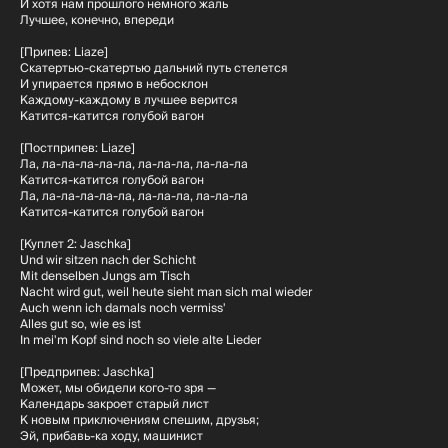
И хотя нам прошлого немного жаль
Лучшее, конечно, впереди
[Припев: Liaze]
Скатертью-скатертью дальний путь стелется
И упирается прямо в небосклон
Каждому-каждому в лучшее верится
Катится-катится голубой вагон
[Постприпев: Liaze]
Ла, ла-ла-ла-ла-ла, ла-ла-ла, ла-ла-ла
Катится-катится голубой вагон
Ла, ла-ла-ла-ла-ла, ла-ла-ла, ла-ла-ла
Катится-катится голубой вагон
[Куплет 2: Jaschka]
Und wir sitzen nach der Schicht
Mit denselben Jungs am Tisch
Nacht wird gut, weil heute sieht man sich mal wieder
Auch wenn ich damals noch vermiss'
Alles gut so, wie es ist
In mei'm Kopf sind noch so viele alte Lieder
[Предприпев: Jaschka]
Может, мы обидели кого-то зря —
Календарь закроет старый лист
К новым приключениям спешим, друзья;
Эй, прибавь-ка ходу, машинист