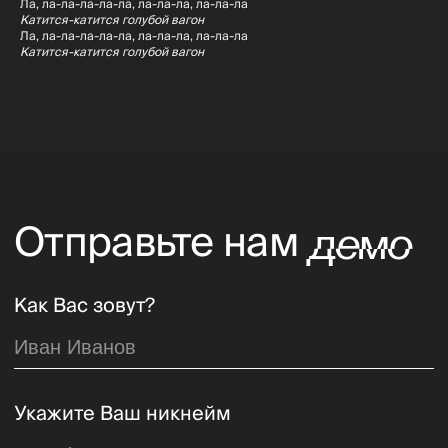
Ла, ла-ла-ла-ла-ла, ла-ла-ла, ла-ла-ла
(если ранее уже издавали треки)
Катится-катится голубой вагон
Ла, ла-ла-ла-ла-ла, ла-ла-ла, ла-ла-ла
Катится-катится голубой вагон
Поделитесь Вашими достижениями
Укажите контактные данные
ОТПРАВИТЬ
Новости
Артисты
Телеграм
Услуги
ВКонтакте
Статьи
YouTube
Отправить демо
RuTube