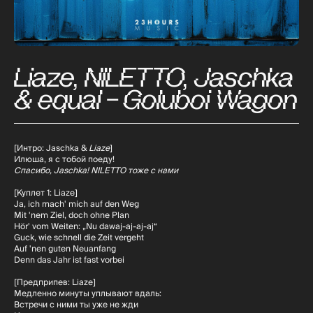
Liaze, NILETTO, Jaschka
& equal - Goluboi Wagon
[Интро: Jaschka &
Liaze
]
Илюша, я с тобой поеду!
Спасибо, Jaschka! NILETTO тоже с нами
[Куплет 1: Liaze]
Ja, ich mach' mich auf den Weg
Mit 'nem Ziel, doch ohne Plan
Hör' vom Weiten: „Nu dawaj-aj-aj-aj“
Guck, wie schnell die Zeit vergeht
Auf 'nen guten Neuanfang
Denn das Jahr ist fast vorbei
[Предприпев: Liaze]
Медленно минуты уплывают вдаль:
Встречи с ними ты уже не жди