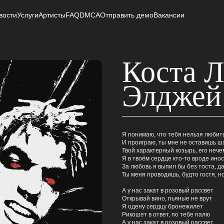
вости
Услуги
Артисты
FAQ
DMCA
Отправить демо
Вакансии
Коста Л
Элджей
Я понимаю, что тебя нельзя любит
И проиграю, ты мне не оставишь ш
Твой характерный козырь, его нече
Я в твоём сердце кто-то вроде ино
За любовь я выпил бы без тоста, да
Ты меня проводишь, будто гостя, н
А у нас закат в розовый рассвет
Открывай вино, пьяные не врут
Я одену сердцу бронежилет
Рикошет в ответ, по тебе палю
А у нас закат в розовый рассвет