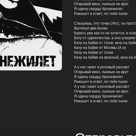
Открывай вино, пьяные не врут
Я одену сердцу бронежилет
Рикошет в ответ, по тебе палю
Слышишь, это точка (Упс), ты прост
Вытянул два бычка
Курить уже как-то не хочется, и ос
Бегу от одиночества, а оно ускоряе
Качу на байке от тоски, качу на ба
Качу на байке от Москвы (А-а)
Качу на байке от тоски
Качу на байке на красный, качу на 
А у нас закат в розовый рассвет
Открывай вино, пьяные не врут
Я одену сердцу бронежилет
Рикошет в ответ, по тебе палю
А у нас закат в розовый рассвет
Открывай вино, пьяные не врут
Я одену сердцу бронежилет
Рикошет в ответ, по тебе палю
Отправьте нам
Как Вас зовут?