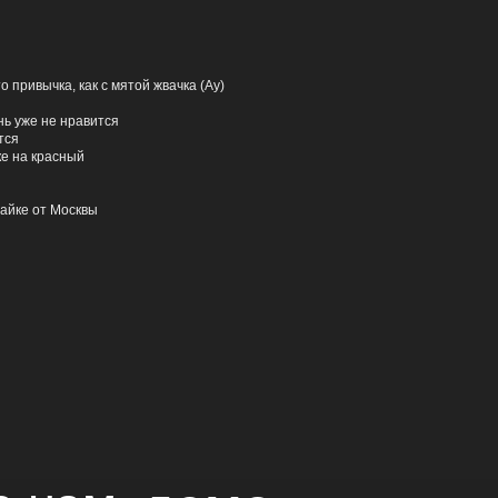
о привычка, как с мятой жвачка (Ау)
ень уже не нравится
тся
йке на красный
байке от Москвы
демо