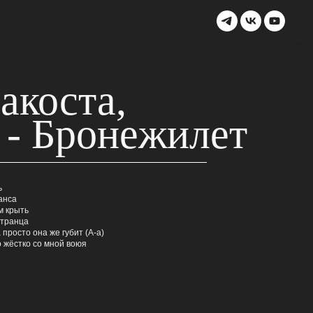
акоста,
 - Бронежилет
ь
анса
м крыть
странца
 просто она же губит (А-а)
о жёстко со мной воюя