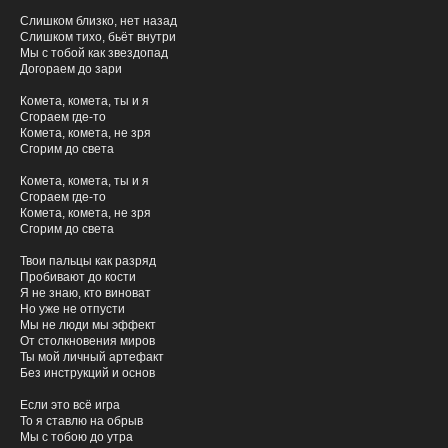
Слишком близко, нет назад
Слишком тихо, бьёт внутри
Мы с тобой как звездопад
Догораем до зари
Комета, комета, ты и я
Сгораем где-то
Комета, комета, не зря
Сгорим до света
Комета, комета, ты и я
Сгораем где-то
Комета, комета, не зря
демо
Отправьте нам
Сгорим до света
Твои пальцы как разряд
Как Вас зовут?
Пробивают до кости
Я не знаю, кто виноват
Но уже не отпусти
Мы не люди мы эффект
От столкновения миров
Укажите Ваш никнейм
Ты мой личный артефакт
Без инструкций и основ
Если это всё игра
Прикрепите ссылку на демо для ознакомления
То я ставлю на обрыв
Мы с тобою до утра