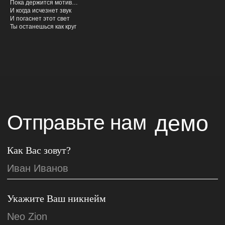
Пока держится мотив…
И когда исчезнет звук
Пришлите ссылку на карточку исполнителя в
И погаснет этот свет
Яндекс Музыке
Ты останешься как круг
(если ранее уже издавали треки)
Поделитесь Вашими достижениями
Укажите контактные данные
ОТПРАВИТЬ