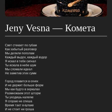
Jeny Vesna — Комета
Свет стекает по губам
Как забытый разговор
Мы делили пополам
Каждый выдох, каждый вздор
Я искал в тебе сигнал
Ты искала в небе шум
Мы сломали идеал
Не заметив этих сумм
Город плавится в огнях
И не держит больше форм
Мы как будто в зеркалах
Размножаем этот шторм
Ты уходишь налегке
Я сгораю не спеша
Время тает в кулаке
И не стоит ни гроша