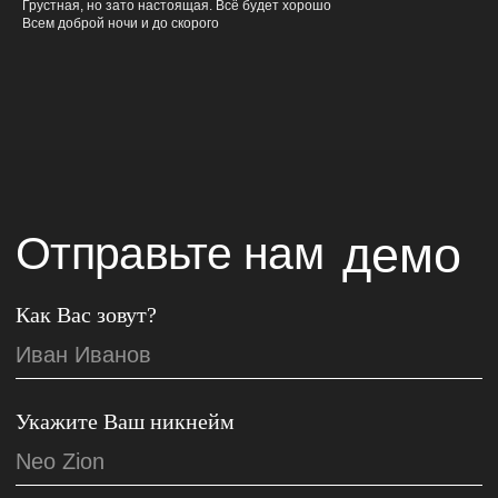
Грустная, но зато настоящая. Всё будет хорошо
Всем доброй ночи и до скорого
Пришлите ссылку на карточку исполнителя в
Яндекс Музыке
(если ранее уже издавали треки)
Поделитесь Вашими достижениями
Укажите контактные данные
ОТПРАВИТЬ
Новости