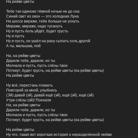
На рейве цветы
Тебе так одиноко тёмной ночью не до сна
Синий свет из окон — это холодная Луна
На шоссе виражи, тебе больше не уснуть
Миражи, миражи, надо тусануть
Ну и пусть боль уйдёт, будет грусть
Ну и пусть
Ну и пусть, он ушёл на рану сыпать соль другой
А ты, малышка, пой
На, на рейве цветы
Дарили тебе, дарили, но ты
Молчала и пусть, пусть слёзы твои
демо
Отправьте нам
Потекут, будет грусть, на рейве цветы (на рейве цветы)
На рейве цветы
Как Вас зовут?
Ну всё, перестань плакать
Повторяй за мной, улыбнись
(Эй) давай (эй), давай ещё (эй), ещё (эй), ещё (эй)
Утри слёзы (эй)! Поехали
Укажите Ваш никнейм
На, на рейве цветы
Дарили тебе, дарили, но ты
Молчала и пусть, пусть слёзы твои
Потекут, будет грусть, на рейве цветы (на рейве цветы)
Прикрепите ссылку на демо для ознакомления
На рейве цветы
Ну что, такая вот короткая история о неразделённой любви